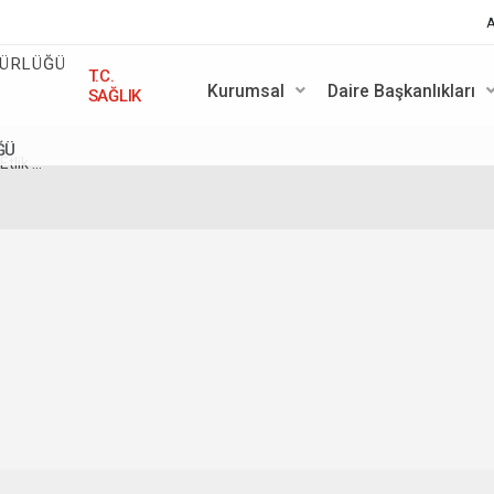
A
T.C.
Kurumsal
Daire Başkanlıkları
SAĞLIK
ĞÜ
lik ...