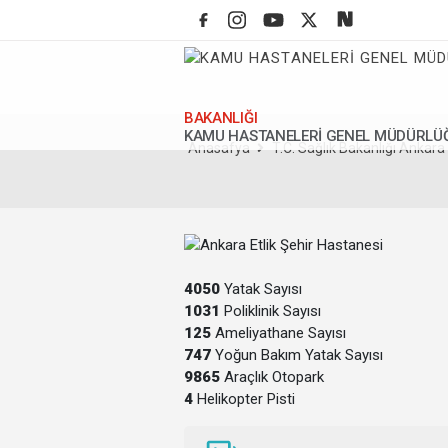
BAKANLIĞI
KAMU HASTANELERİ GENEL MÜDÜRLÜ
Anasafya
T.C. Sağlık Bakanlığı Ankara Et
4050
Yatak Sayısı
1031
Poliklinik Sayısı
125
Ameliyathane Sayısı
747
Yoğun Bakım Yatak Sayısı
9865
Araçlık Otopark
4
Helikopter Pisti