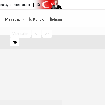
nasayfa
Site Haritası
Mevzuat
İç Kontrol
İletişim
Varsayılan