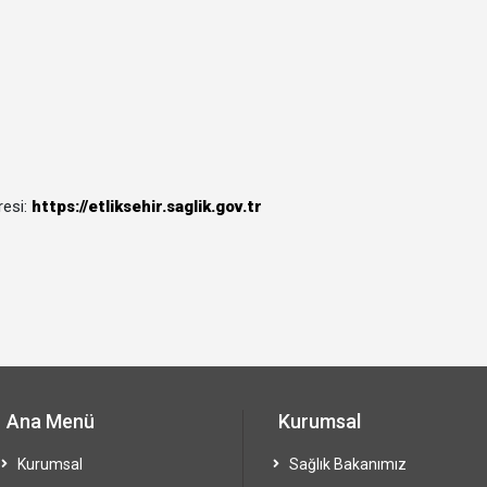
esi:
https://etliksehir.saglik.gov.tr
Ana Menü
Kurumsal
Kurumsal
Sağlık Bakanımız