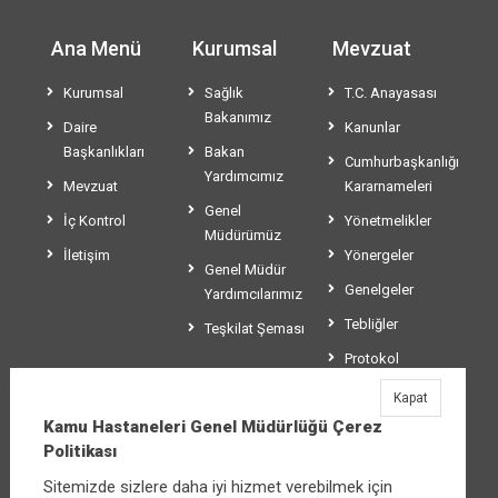
Ana Menü
Kurumsal
Mevzuat
Kurumsal
Sağlık
T.C. Anayasası
Bakanımız
Daire
Kanunlar
Başkanlıkları
Bakan
Cumhurbaşkanlığı
Yardımcımız
Mevzuat
Kararnameleri
Genel
İç Kontrol
Yönetmelikler
Müdürümüz
İletişim
Yönergeler
Genel Müdür
Genelgeler
Yardımcılarımız
Tebliğler
Teşkilat Şeması
Protokol
Sözleşmeler
Kapat
Kamu Hastaneleri Genel Müdürlüğü Çerez
Usul ve Esaslar
Politikası
Sitemizde sizlere daha iyi hizmet verebilmek için