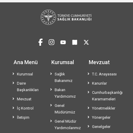
Ana Menü
Kurumsal
Mevzuat
Kurumsal
Sağlık
T.C. Anayasası
Bakanımız
Daire
Kanunlar
Başkanlıkları
Bakan
Cumhurbaşkanlığı
Yardımcımız
Mevzuat
Kararnameleri
Genel
İç Kontrol
Yönetmelikler
Müdürümüz
İletişim
Yönergeler
Genel Müdür
Genelgeler
Yardımcılarımız