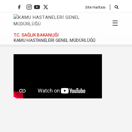
Site Haritası
☰
T.C. SAĞLIK BAKANLIĞI
KAMU HASTANELERİ GENEL MÜDÜRLÜĞÜ
Anasafya
13 Gebelikte Risk Faktörleri