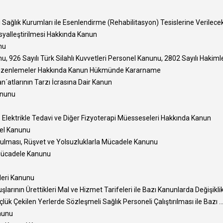
 Sağlık Kurumları ile Esenlendirme (Rehabilitasyon) Tesislerine Verilecek 
osyalleştirilmesi Hakkında Kanun
nu
, 926 Sayılı Türk Silahlı Kuvvetleri Personel Kanunu, 2802 Sayılı Hakimler
ı Düzenlemeler Hakkında Kanun Hükmünde Kararname
n´atlarının Tarzı İcrasına Dair Kanun
anunu
e Elektrikle Tedavi ve Diğer Fizyoterapi Müesseseleri Hakkında Kanun
mel Kanunu
unulması, Rüşvet ve Yolsuzluklarla Mücadele Kanunu
a Mücadele Kanunu
leri Kanunu
rının Ürettikleri Mal ve Hizmet Tarifeleri ile Bazı Kanunlarda Değişiklik 
k Çekilen Yerlerde Sözleşmeli Sağlık Personeli Çalıştırılması ile Bazı ..
nunu