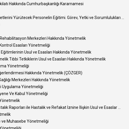
şkilatı Hakkında Cumhurbaşkanlığı Kararnamesi
lerini Yürütecek Personelin Eğitimi. Görev, Yetki ve Sorumlulukları ...
i
 Rehabilitasyon Merkezleri Hakkında Yönetmelik
 Kontrol Esasları Yönetmeliği
ği Eğitimlerinin Usul ve Esasları Hakkında Yönetmelik
nelik Tıbbi Tetkiklerin Usul ve Esasları Hakkında Yönetmelik
ama Yönetmeliği
eğerlendirmesi Hakkında Yönetmelik (ÇÖZGER)
 Sağlığı Merkezleri Hakkında Yönetmelik
ri Uygulama Yönetmeliği
yene Ve Kabul Yönetmeliği
 Yönetmelik
ık Raporları ile Hastalık ve Refakat İznine İlişkin Usul ve Esaslar ...
tmelik
e ve Muhasebe Yönetmeliği
 Yönetmeliği