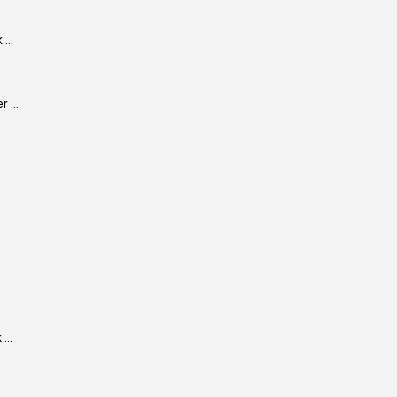
...
 ...
...
.