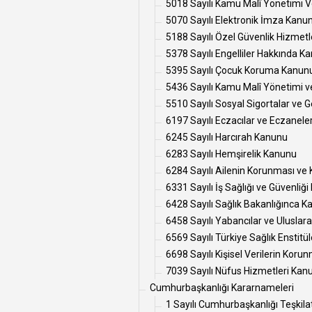
5018 Sayılı Kamu Malî Yönetimi 
5070 Sayılı Elektronik İmza Kanu
5188 Sayılı Özel Güvenlik Hizmetl
5378 Sayılı Engelliler Hakkında K
5395 Sayılı Çocuk Koruma Kanun
5436 Sayılı Kamu Malî Yönetimi v
5510 Sayılı Sosyal Sigortalar ve 
6197 Sayılı Eczacılar ve Eczanel
6245 Sayılı Harcırah Kanunu
6283 Sayılı Hemşirelik Kanunu
6284 Sayılı Ailenin Korunması ve
6331 Sayılı İş Sağlığı ve Güvenliğ
6428 Sayılı Sağlık Bakanlığınca Kam
6458 Sayılı Yabancılar ve Ulusla
6569 Sayılı Türkiye Sağlık Enstitü
6698 Sayılı Kişisel Verilerin Kor
7039 Sayılı Nüfus Hizmetleri Kanu
Cumhurbaşkanlığı Kararnameleri
1 Sayılı Cumhurbaşkanlığı Teşkil