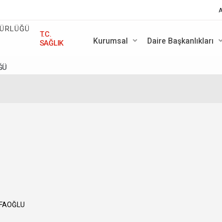
A
T.C.
Kurumsal
Daire Başkanlıkları
SAĞLIK
ĞÜ
AFAOĞLU