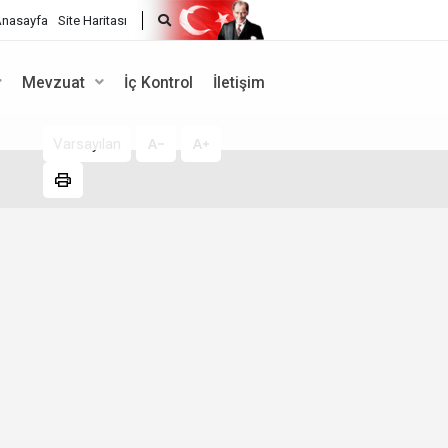
nasayfa
Site Haritası
Mevzuat
İç Kontrol
İletişim
Varsayılan