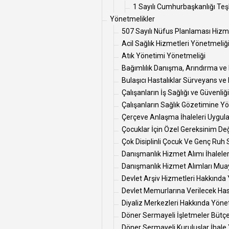
1 Sayılı Cumhurbaşkanlığı Te
Yönetmelikler
507 Sayılı Nüfus Planlaması Hizmet
Acil Sağlık Hizmetleri Yönetmeliğ
Atık Yönetimi Yönetmeliği
Bağımlılık Danışma, Arındırma ve
Bulaşıcı Hastalıklar Sürveyans ve
Çalışanların İş Sağlığı ve Güvenli
Çalışanların Sağlık Gözetimine Yö
Çerçeve Anlaşma İhaleleri Uygul
Çocuklar İçin Özel Gereksinim D
Çok Disiplinli Çocuk Ve Genç Ruh
Danışmanlık Hizmet Alımı İhalele
Danışmanlık Hizmet Alımları Mua
Devlet Arşiv Hizmetleri Hakkında
Devlet Memurlarına Verilecek Hastal
Diyaliz Merkezleri Hakkında Yöne
Döner Sermayeli İşletmeler Bütç
Döner Sermayeli Kuruluşlar İhale