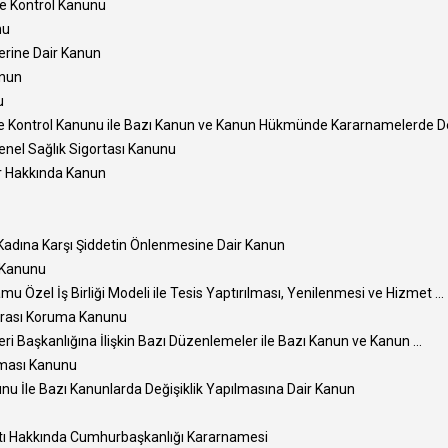
Ve Kontrol Kanunu
nu
erine Dair Kanun
anun
u
e Kontrol Kanunu ile Bazı Kanun ve Kanun Hükmünde Kararnamelerde Deği
Genel Sağlık Sigortası Kanunu
er Hakkında Kanun
 Kadına Karşı Şiddetin Önlenmesine Dair Kanun
i Kanunu
u Özel İş Birliği Modeli ile Tesis Yaptırılması, Yenilenmesi ve Hizmet ...
rarası Koruma Kanunu
leri Başkanlığına İlişkin Bazı Düzenlemeler ile Bazı Kanun ve Kanun ...
unması Kanunu
nu İle Bazı Kanunlarda Değişiklik Yapılmasına Dair Kanun
atı Hakkında Cumhurbaşkanlığı Kararnamesi