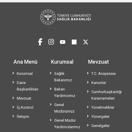
Ana Menü
Kurumsal
Mevzuat
Kurumsal
Sağlık
T.C. Anayasası
Bakanımız
Daire
Kanunlar
Başkanlıkları
Bakan
Cumhurbaşkanlığı
Yardımcımız
Mevzuat
Kararnameleri
Genel
İç Kontrol
Yönetmelikler
Müdürümüz
İletişim
Yönergeler
Genel Müdür
Genelgeler
Yardımcılarımız