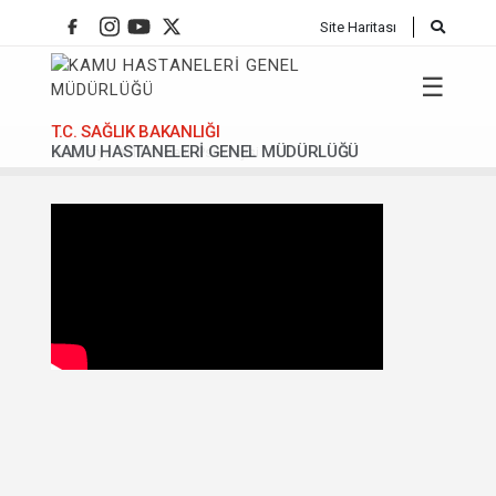
Site Haritası
☰
T.C. SAĞLIK BAKANLIĞI
KAMU HASTANELERİ GENEL MÜDÜRLÜĞÜ
Anasafya
11 Gebelik Psikolojisi