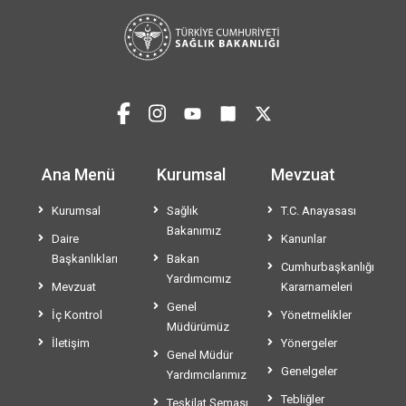
Ana Menü
Kurumsal
Mevzuat
Kurumsal
Sağlık
T.C. Anayasası
Bakanımız
Daire
Kanunlar
Başkanlıkları
Bakan
Cumhurbaşkanlığı
Yardımcımız
Mevzuat
Kararnameleri
Genel
İç Kontrol
Yönetmelikler
Müdürümüz
İletişim
Yönergeler
Genel Müdür
Genelgeler
Yardımcılarımız
Tebliğler
Teşkilat Şeması