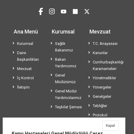
Ana Menü
Kurumsal
Mevzuat
Kurumsal
Sağlık
T.C. Anayasası
Bakanımız
Daire
Kanunlar
Başkanlıkları
Bakan
Cumhurbaşkanlığı
Yardımcımız
Mevzuat
Kararnameleri
Genel
İç Kontrol
Yönetmelikler
Müdürümüz
İletişim
Yönergeler
Genel Müdür
Genelgeler
Yardımcılarımız
Tebliğler
Teşkilat Şeması
Protokol
Sözleşmeler
Kapat
Kamu Hastaneleri Genel Müdürlüğü Çerez
Usul ve Esaslar