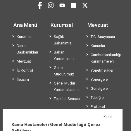
Ana Menü
Kurumsal
Mevzuat
Kurumsal
Sağlık
T.C. Anayasası
Bakanımız
Daire
Kanunlar
Başkanlıkları
Bakan
Cumhurbaşkanlığı
Yardımcımız
Mevzuat
Kararnameleri
Genel
İç Kontrol
Yönetmelikler
Müdürümüz
İletişim
Yönergeler
Genel Müdür
Genelgeler
Yardımcılarımız
Tebliğler
Teşkilat Şeması
Protokol
Sözleşmeler
Kapat
Kamu Hastaneleri Genel Müdürlüğü Çerez
Usul ve Esaslar