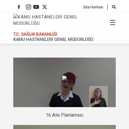
Site Haritası
☰
T.C. SAĞLIK BAKANLIĞI
KAMU HASTANELERİ GENEL MÜDÜRLÜĞÜ
Anasafya
16 Aile Planlaması