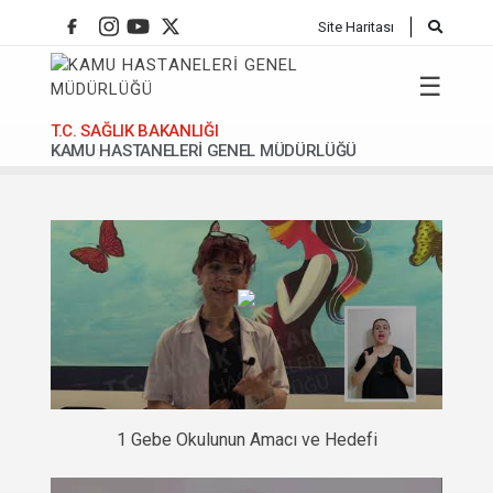
Site Haritası
☰
T.C. SAĞLIK BAKANLIĞI
KAMU HASTANELERİ GENEL MÜDÜRLÜĞÜ
Anasafya
1 Gebe Okulunun Amacı ve Hedefi